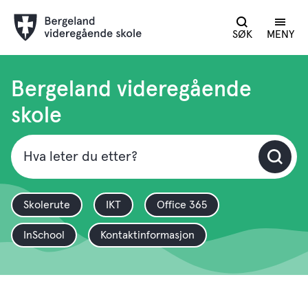
SØK
MENY
Bergeland
vgs
Bergeland videregående
skole
Skolerute
IKT
Office 365
InSchool
Kontaktinformasjon