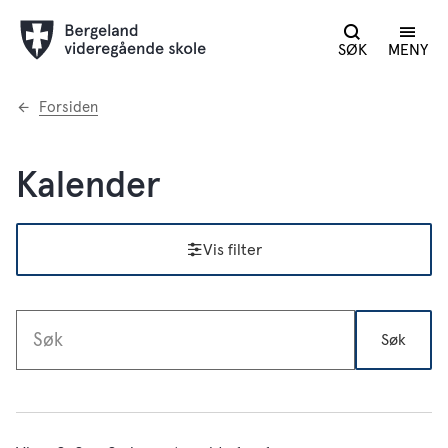
SØK
MENY
Du
Forsiden
er
her:
Kalender
Vis filter
Søk
Søketekst
Resultat