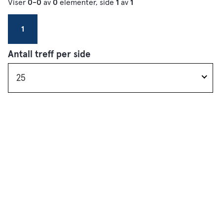
Viser
0-0
av
0
elementer, side
1
av
1
1
Antall treff per side
25