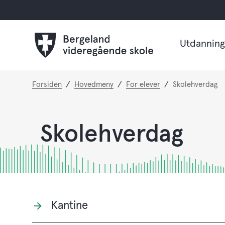
Utdanning
Du
Forsiden
Hovedmeny
For elever
Skolehverdag
er
her:
Skolehverdag
Kantine