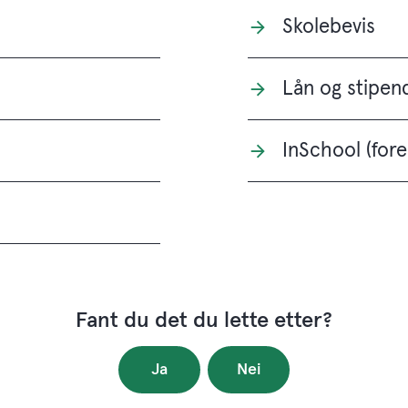
Skolebevis
Lån og stipen
InSchool (fore
Fant du det du lette etter?
Ja
Nei