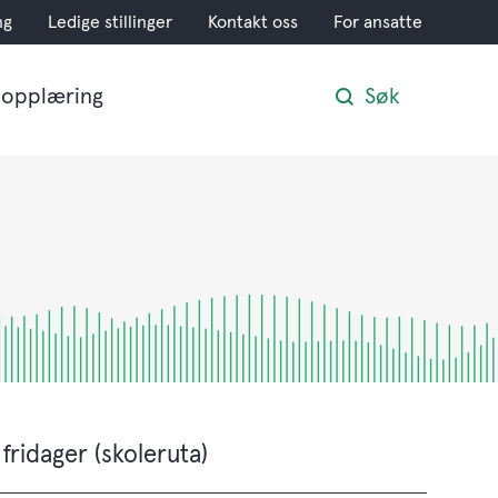
ng
Ledige stillinger
Kontakt oss
For ansatte
opplæring
Søk
 fridager (skoleruta)