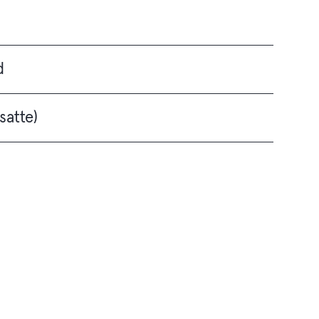
d
satte)