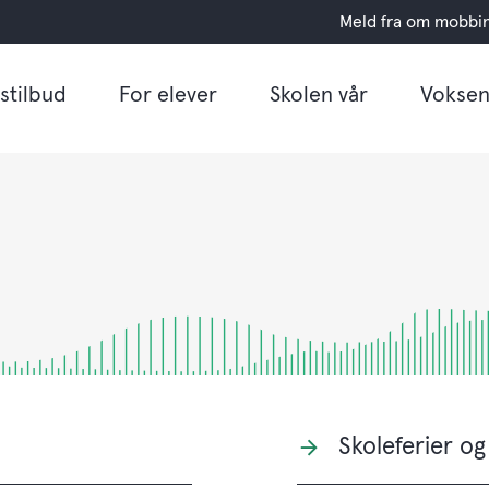
Meld fra om mobbi
stilbud
For elever
Skolen vår
Voksen
Skoleferier og