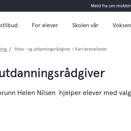
Meld fra om mobbi
stilbud
For elever
Skolen vår
Voksen
ning
Yrkes- og utdanningsrådgiver / Karriereveileder
 utdanningsrådgiver
orunn Helen Nilsen hjelper elever med valg