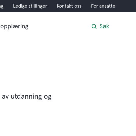
ng
Ledige stillinger
Kontakt oss
For ansatte
opplæring
Søk
 av utdanning og