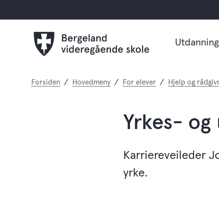
Utdanning
Du
Forsiden
Hovedmeny
For elever
Hjelp og rådgiv
er
her:
Yrkes- og
Karriereveileder J
yrke.