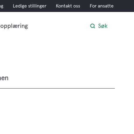
ng
Ledige stillinger
Kontakt oss
For ansatte
opplæring
Søk
men