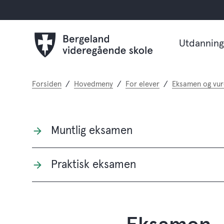
Utdanning
Du
Forsiden
Hovedmeny
For elever
Eksamen og vur
er
her:
Muntlig eksamen
Praktisk eksamen