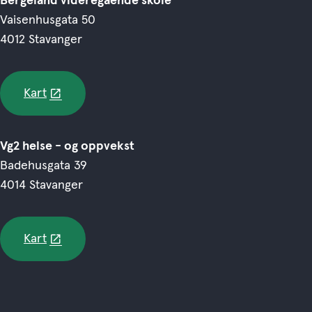
Bergeland videregående skole
Vaisenhusgata 50
4012 Stavanger
Kart
Vg2 helse - og oppvekst
Badehusgata 39
4014 Stavanger
Kart