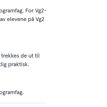
programfag. For Vg2-
 av elevene på Vg2
 trekkes de ut til
lig praktisk.
rogramfag.