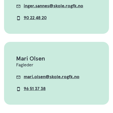
inger.sannes@skole.rogfk.no
E-
post
90 22 48 20
Mobil
Mari Olsen
Fagleder
mari.olsen@skole.rogfk.no
E-
post
96 51 37 38
Mobil